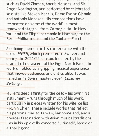
such as David Zinman, Andris Nelsons, and Sir
Roger Norrington, and performed by celebrated
soloists like Steven Isserlis, Dame Evelyn Glennie
and Antonio Meneses. His compositions have
resonated on some of the world’s most
renowned stages – from Carnegie Hall in New
York and the Elbphilharmonie in Hamburg to the
Berlin Philharmonie and the Tonhalle Zürich.
A defining moment in his career came with the
opera
EIGER
, which premiered in Switzerland
during the 2021/22 season. Inspired by the
dramatic first ascent of the Eiger North Face, the
work unfolded as a gripping musical experience
that moved audiences and critics alike. It was
hailed as "a Swiss masterpiece" (
Luzerner
Zeitung
).
Müller's deep affinity for the cello – his own first
instrument – runs through much of his work,
particularly in pieces written for his wife, cellist
Pi-Chin Chien. These include works that reflect
his personal ties to Taiwan, her homeland, and a
broader fascination with Asian musical traditions
– as in his epic cello concerto "Sirimadi", based on
a Thai legend.
His music has been widely recorded, including