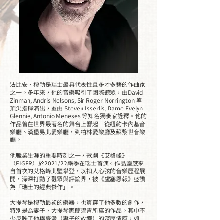
法比安．穆勒是瑞士最具代表性且多才多藝的作曲家
之一。多年來，他的音樂吸引了國際聽眾，由David
Zinman, Andris Nelsons, Sir Roger Norrington 等
頂尖指揮演出，並由 Steven Isserlis, Dame Evelyn
Glennie, Antonio Meneses 等知名獨奏家詮釋。他的
作品曾在世界最著名的舞台上響起─從紐約卡內基音
樂廳、漢堡易北愛樂廳，到柏林愛樂廳及蘇黎世音樂
廳。
他職業生涯的重要時刻之一，歌劇《艾格峰》
（EIGER）於2021/22樂季在瑞士首演。作品靈感來
自首次的艾格峰北壁攀登，以扣人心弦的音樂歷程展
開，深深打動了觀眾與評論界，被《盧塞恩報》盛讚
為「瑞士的經典傑作」。
大提琴是穆勒最初的樂器，也貫穿了他多數的創作，
特別是為妻子、大提琴家簡碧青所寫的作品。其中不
少反映了他與臺灣（妻子的故鄉）的深厚情感，如