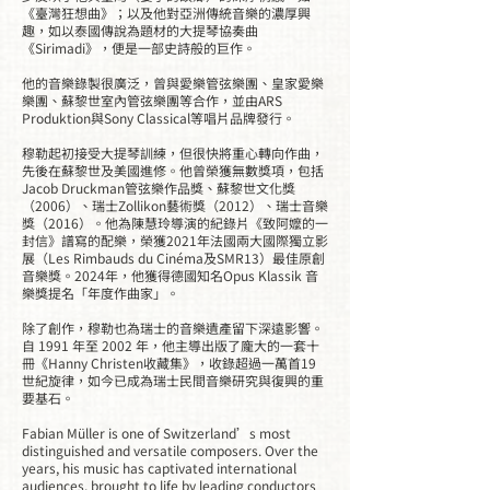
《臺灣狂想曲》；以及他對亞洲傳統音樂的濃厚興
趣，如以泰國傳說為題材的大提琴協奏曲
《Sirimadi》，便是一部史詩般的巨作。
他的音樂錄製很廣泛，曾與愛樂管弦樂團、皇家愛樂
樂團、蘇黎世室內管弦樂團等合作，並由ARS
Produktion與Sony Classical等唱片品牌發行。
穆勒起初接受大提琴訓練，但很快將重心轉向作曲，
先後在蘇黎世及美國進修。他曾榮獲無數獎項，包括
Jacob Druckman管弦樂作品獎、蘇黎世文化獎
（2006）、瑞士Zollikon藝術獎（2012）、瑞士音樂
獎（2016）。他為陳慧玲導演的紀錄片《致阿嬤的一
封信》譜寫的配樂，榮獲2021年法國兩大國際獨立影
展（Les Rimbauds du Cinéma及SMR13）最佳原創
音樂獎。2024年，他獲得德國知名Opus Klassik 音
樂獎提名「年度作曲家」。
除了創作，穆勒也為瑞士的音樂遺產留下深遠影響。
自 1991 年至 2002 年，他主導出版了龐大的一套十
冊《Hanny Christen收藏集》，收錄超過一萬首19
世紀旋律，如今已成為瑞士民間音樂研究與復興的重
要基石。
Fabian Müller is one of Switzerland’s most
distinguished and versatile composers. Over the
years, his music has captivated international
audiences, brought to life by leading conductors