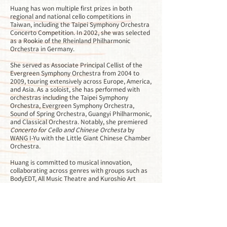
Huang has won multiple first prizes in both
regional and national cello competitions in
Taiwan, including the Taipei Symphony Orchestra
Concerto Competition. In 2002, she was selected
as a Rookie of the Rheinland Philharmonic
Orchestra in Germany.
She served as Associate Principal Cellist of the
Evergreen Symphony Orchestra from 2004 to
2009, touring extensively across Europe, America,
and Asia. As a soloist, she has performed with
orchestras including the Taipei Symphony
Orchestra, Evergreen Symphony Orchestra,
Sound of Spring Orchestra, Guangyi Philharmonic,
and Classical Orchestra. Notably, she premiered
Concerto for Cello and Chinese Orchesta
by
WANG I-Yu with the Little Giant Chinese Chamber
Orchestra.
Huang is committed to musical innovation,
collaborating across genres with groups such as
BodyEDT, All Music Theatre and Kuroshio Art
Wave. Her work bridges classical traditions with
contemporary expressions in drama, dance, and
pop.
A passionate chamber musician, she has
performed at major festivals, including the Tidal