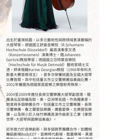
出生於臺灣桃園，以多元藝術性與跨領域表演著稱的
大提琴家。德國國立舒曼音樂院（R.Schumann
Hochschule Düsseldorf）最高演奏家文憑
（Konzertexamen）演奏博士，隨Johannes
Goritzki教授學習；德國國立岱特摩音樂院
（Hochschule für Musik Detmold）藝術家碩士文
憑，師承俄籍Karine Georgian教授（1966年柴科夫
斯基大賽首獎得主）。曾多次榮獲桃園及全國大提琴
比賽首獎，其中包括臺北市立交響樂團協奏曲比賽，
2002年獲選為德國萊茵愛樂之樂壇新秀殊榮。
2004至2009年擔任長榮交響樂團大提琴副首席，隨
團演出足跡遍及歐、美、亞洲等各國。作為獨奏家，
她曾與多個樂團合作，包括臺北市立交響樂團、長榮
交響樂團、春之聲管弦樂團、廣藝愛樂、古典管弦樂
團，以及與小巨人絲竹樂團首演作曲家王乙聿《聿想
世界~大提琴與國樂協奏曲》。
近年致力於音樂創新，與多個跨界團體合作，如體相
舞蹈劇場BodyEDT、音樂時代劇場、甄藝樂場、黑潮
藝術Art Wave，將古典音樂與戲劇、舞蹈、流行等當