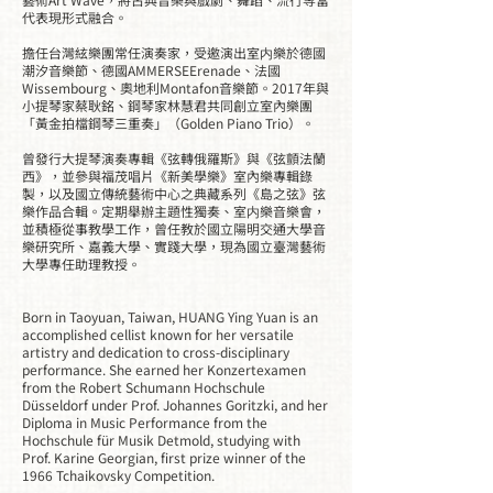
代表現形式融合。
擔任台灣絃樂團常任演奏家，受邀演出室内樂於德國
潮汐音樂節、德國AMMERSEErenade、法國
Wissembourg、奧地利Montafon音樂節。2017年與
小提琴家蔡耿銘、鋼琴家林慧君共同創立室內樂團
「黃金拍檔鋼琴三重奏」（Golden Piano Trio）。
曾發行大提琴演奏專輯《弦轉俄羅斯》與《弦顫法蘭
西》，並參與福茂唱片《新美學樂》室內樂專輯錄
製，以及國立傳統藝術中心之典藏系列《島之弦》弦
樂作品合輯。定期舉辦主題性獨奏、室内樂音樂會，
並積極從事教學工作，曾任教於國立陽明交通大學音
樂研究所、嘉義大學、實踐大學，現為國立臺灣藝術
大學專任助理教授。
Born in Taoyuan, Taiwan, HUANG Ying Yuan is an
accomplished cellist known for her versatile
artistry and dedication to cross-disciplinary
performance. She earned her Konzertexamen
from the Robert Schumann Hochschule
Düsseldorf under Prof. Johannes Goritzki, and her
Diploma in Music Performance from the
Hochschule für Musik Detmold, studying with
Prof. Karine Georgian, first prize winner of the
1966 Tchaikovsky Competition.