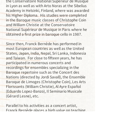
the Conservatoire National Supérieur de Musique
in Lyon as well as with Arto Noras at the Sibelius
Academy in Helsinki, Finland, where was awarded
his Higher Diploma. His studies were completed
in the Baroque music classes of Christophe Coin
and William Christie at the Conservatoire
National Supérieur de Musique in Paris where he
obtained a first prize in baroque cello in 1987.
Since then, Franck Bernède has performed in
most European countries as well as the United
States, Japan, India, Nepal, Sri Lanka, Indonesia
and Taiwan. For close to fifteen years, he has
participated in numerous concerts and
recordings for ensembles specializing in the
Baroque repertoire such as the Concert des
Nations (directed by Jordi Savall), the Ensemble
Baroque de Limoges (Christophe Coin), Les Arts
Florissants (William Christie), Al Ayre Español
(Eduardo Lopez-Banzo), Il Seminario Musicale
(Gérard Lesne), etc.
Parallel to his activities as a concert artist,
Franck Bernède places a high value on teaching.
Based in Asia for about fifteen years, he has
devoted five years to creating a Center of
Baroque music studies at Chinese Culture
University in Taipei, Taiwan, coordinating in this