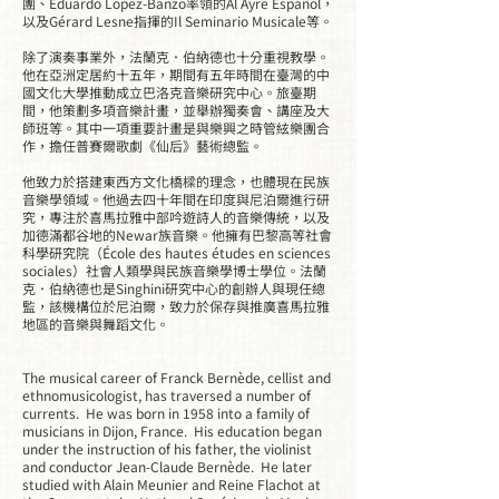
團、Eduardo Lopez-Banzo率領的Al Ayre Español，
以及Gérard Lesne指揮的Il Seminario Musicale等。
除了演奏事業外，法蘭克．伯納德也十分重視教學。
他在亞洲定居約十五年，期間有五年時間在臺灣的中
國文化大學推動成立巴洛克音樂研究中心。旅臺期
間，他策劃多項音樂計畫，並舉辦獨奏會、講座及大
師班等。其中一項重要計畫是與樂興之時管絃樂團合
作，擔任普賽爾歌劇《仙后》藝術總監。
他致力於搭建東西方文化橋樑的理念，也體現在民族
音樂學領域。他過去四十年間在印度與尼泊爾進行研
究，專注於喜馬拉雅中部吟遊詩人的音樂傳統，以及
加德滿都谷地的Newar族音樂。他擁有巴黎高等社會
科學研究院（École des hautes études en sciences
sociales）社會人類學與民族音樂學博士學位。法蘭
克．伯納德也是Singhini研究中心的創辦人與現任總
監，該機構位於尼泊爾，致力於保存與推廣喜馬拉雅
地區的音樂與舞蹈文化。
The musical career of Franck Bernède, cellist and
ethnomusicologist, has traversed a number of
currents. He was born in 1958 into a family of
musicians in Dijon, France. His education began
under the instruction of his father, the violinist
and conductor Jean-Claude Bernède. He later
studied with Alain Meunier and Reine Flachot at