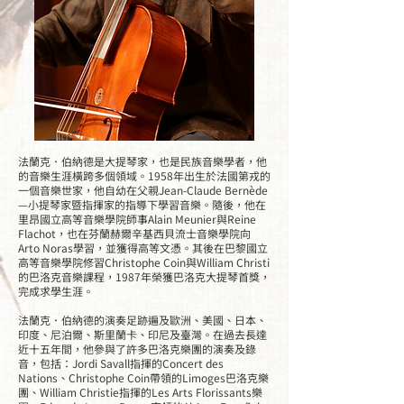
法蘭克．伯納德是大提琴家，也是民族音樂學者，他
的音樂生涯橫跨多個領域。1958年出生於法國第戎的
一個音樂世家，他自幼在父親Jean-Claude Bernède
—小提琴家暨指揮家的指導下學習音樂。隨後，他在
里昂國立高等音樂學院師事Alain Meunier與Reine
Flachot，也在芬蘭赫爾辛基西貝流士音樂學院向
Arto Noras學習，並獲得高等文憑。其後在巴黎國立
高等音樂學院修習Christophe Coin與William Christi
的巴洛克音樂課程，1987年榮獲巴洛克大提琴首獎，
完成求學生涯。
法蘭克．伯納德的演奏足跡遍及歐洲、美國、日本、
印度、尼泊爾、斯里蘭卡、印尼及臺灣。在過去長達
近十五年間，他參與了許多巴洛克樂團的演奏及錄
音，包括：Jordi Savall指揮的Concert des
Nations、Christophe Coin帶領的Limoges巴洛克樂
團、William Christie指揮的Les Arts Florissants樂