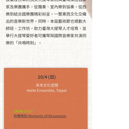
家及樂團攜手，從獨奏、室內樂到協奏，從西
樂到結合國樂團精彩紛呈，一覽東西文化交織
出的音樂新世界。同時，本屆藝術節也規劃大
師班、工作坊，助力臺灣大提琴人才培育，並
舉行大提琴愛好者可攜琴與國際音樂家共演同
樂的「共鳴時刻」。
10/4 (日)
禾禾文化空間
HeHe Ensemble, Taipei
14:00-15:10
共鳴時刻 Moments of Resonance
.