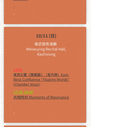
.
.
10/11 (日)
衛武營表演廳 ​
Weiwuying Recital Hall,
Kaohsiung
14:30
東西交響《寶藏篇》（室內樂）
East-
West Confluence "Floating Worlds"
(Chamber Music)
17:30-18:40
共鳴時刻 Moments of Resonance
.
.