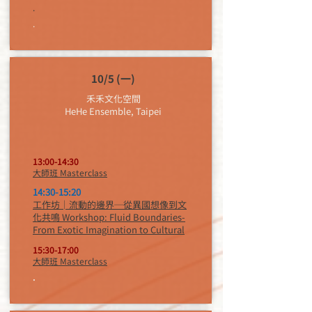
.
.
10/5 (一)
禾禾文化空間
HeHe Ensemble, Taipei
13:00-14:30
大師班 Masterclass
14:30-15:20
工作坊│流動的邊界─從異國想像到文
化共鳴 Workshop: Fluid Boundaries-
From Exotic Imagination to Cultural
15:30-17:00
大師班 Masterclass
.