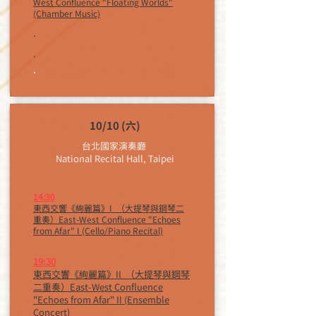
West Confluence "Floating Worlds"
(Chamber Music)
.
.
.
10/10 (六)
台北國家演奏廳
National Recital Hall, Taipei​
14:30
東西交響《絢麗篇》I （大提琴與鋼琴二
重奏）East-West Confluence "Echoes
from Afar" I (Cello/Piano Recital)
19:30
東西交響《絢麗篇》II （大提琴與鋼琴
二重奏）East-West Confluence
"Echoes from Afar" II (Ensemble
Concert)