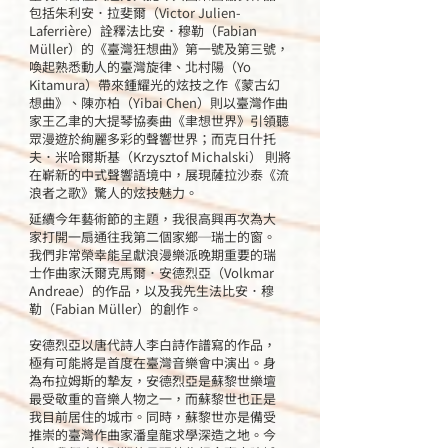
包括朱利安．拉斐爾（Victor Julien-
Laferrière）詮釋法比安．穆勒（Fabian
Müller）的《臺灣狂想曲》第一號及第三號，
喚起熟悉動人的臺灣旋律、北村陽（Yo
Kitamura）帶來鍾耀光的炫技之作《蒙古幻
想曲》、陳亦柏（Yibai Chen）則以臺灣作曲
家王乙聿的大提琴協奏曲《聿想世界》引領聽
眾漫遊於絢麗多彩的聲響世界；而克日什托
夫．米哈爾斯基（Krzysztof Michalski） 則將
在嶄新的中式聲響語境中，展現薩拉沙泰《流
浪者之歌》驚人的炫技魅力。
延續今年藝術節的主題，我很高興再次為大
家打開一扇通往我第二個家鄉─瑞士的窗。
我們非常榮幸能呈獻浪漫樂派晚期重要的瑞
士作曲家沃爾克馬爾．安德烈亞（Volkmar
Andreae）的作品，以及我先生法比安．穆
勒（Fabian Müller）的創作。
安德烈亞以唐代詩人李白詩作譜寫的作品，
極有可能將是首度在臺灣音樂會中演出。身
為布拉姆斯的摯友，安德烈亞是蘇黎世樂壇
最受敬重的音樂人物之一，而蘇黎世也正是
我目前居住的城市。同時，蘇黎世亦是備受
推崇的臺灣作曲家潘皇龍求學深造之地。今