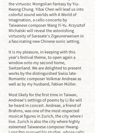
the virtuosic Mongolian Fantasy by Yiu-
Kwong Chung. Yibai Chen will lead us into
colorful sound worlds with A World of
Imagination, a cello concerto by
Taiwanese composer Wang Yi-Yu. Krzysztof
Michalski will reveal the astonishing
virtuosity of Sarasate's Zigeunerweisen in
a fascinating new Chinese sonic setting.
It is my pleasure, in keeping with this
year's festival theme, to open again a
window onto my second home,
Switzerland. We are delighted to present
works by the distinguished Swiss late-
Romantic composer Volkmar Andreae as
well as by my husband, Fabian Müller.
Most likely for the first time in Taiwan,
Andreae's settings of poems by Li Bo will
be heard in concert. Andreae, a friend of
Brahms, was one of the most respected
musical figures in Zurich, the city where I
live. Zurich is also the city where highly
esteemed Taiwanese composer Hwang-
Long Pan pursued his studies, whose cello