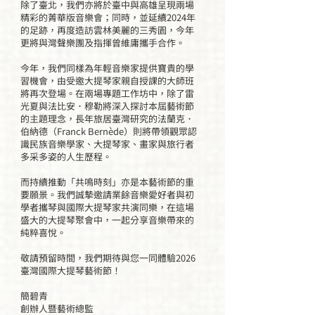
除了臺北，我們亦將於臺中與高雄呈現兩場
精彩的菁華版音樂會；同時，並延續2024年
的足跡，再度造訪雲林美麗的三秀園，今年
更將與灣聲樂團及指揮曾維庸攜手合作。
今年，我們同樣為年輕音樂家提供寶貴的學
習機會，由受邀大提琴家親自授課的大師班
將再次登場。在兩場專題工作坊中，除了雷
光夏與法比安．穆勒將深入探討本屆藝術節
的主題理念，長年旅居臺灣研究的法蘭克．
伯納德（Franck Bernède）則將帶領觀眾認
識民族音樂學家、大提琴家、畫家與旅行者
多采多姿的人生歷程。
而持續推動「共鳴時刻」亦是本藝術節的重
要願景。我們誠摯邀請業餘音樂愛好者與初
學者攜琴與國際大提琴家共演同樂，在這場
盛大的大提琴聚會中，一起分享音樂帶來的
純粹喜悅。
敬請預留時間，我們期待與您一同體驗2026
臺灣國際大提琴藝術節！
簡碧青
創辦人暨藝術總監