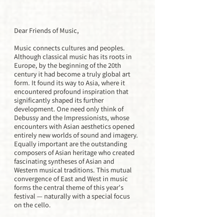
Dear Friends of Music,
Music connects cultures and peoples.
Although classical music has its roots in
Europe, by the beginning of the 20th
century it had become a truly global art
form. It found its way to Asia, where it
encountered profound inspiration that
significantly shaped its further
development. One need only think of
Debussy and the Impressionists, whose
encounters with Asian aesthetics opened
entirely new worlds of sound and imagery.
Equally important are the outstanding
composers of Asian heritage who created
fascinating syntheses of Asian and
Western musical traditions. This mutual
convergence of East and West in music
forms the central theme of this year's
festival — naturally with a special focus
on the cello.