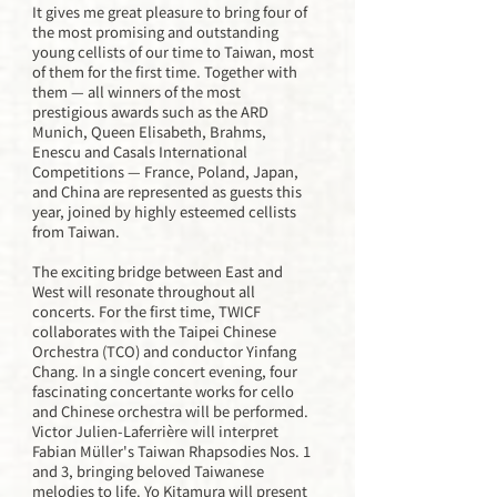
It gives me great pleasure to bring four of
the most promising and outstanding
young cellists of our time to Taiwan, most
of them for the first time. Together with
them — all winners of the most
prestigious awards such as the ARD
Munich, Queen Elisabeth, Brahms,
Enescu and Casals International
Competitions — France, Poland, Japan,
and China are represented as guests this
year, joined by highly esteemed cellists
from Taiwan.
The exciting bridge between East and
West will resonate throughout all
concerts. For the first time, TWICF
collaborates with the Taipei Chinese
Orchestra (TCO) and conductor Yinfang
Chang. In a single concert evening, four
fascinating concertante works for cello
and Chinese orchestra will be performed.
Victor Julien-Laferrière will interpret
Fabian Müller's Taiwan Rhapsodies Nos. 1
and 3, bringing beloved Taiwanese
melodies to life. Yo Kitamura will present