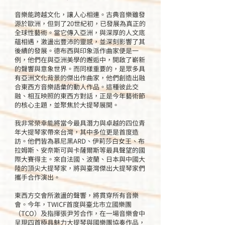
音樂能跨越文化，讓人心相連。古典音樂雖發
源於歐洲，但到了20世紀初，已發展為真正的
全球性藝術。當它傳入亞洲，與深厚的人文底
蘊相遇，激盪出豐沛的靈感，並深刻影響了其
後續的發展。德布西與印象派作曲家便是一
例，他們在與亞洲美學的邂逅中，開啟了嶄新
的聲響與意象世界。而同樣重要的，是眾多具
有亞洲文化背景的傑出作曲家，他們創造出融
合東西方音樂語彙的動人作品。這種彼此交
融、相互映照的東西方對話，正是今年藝術節
的核心主題，並聚焦於大提琴展開。
我非常榮幸能將當今最具潛力與卓越的四位青
年大提琴家帶來台灣，其中多位更是首度造
訪。他們皆為慕尼黑ARD、伊莉莎白女王、布
拉姆斯、安奈斯可與卡薩爾斯等最具聲望的國
際大賽得主。來自法國、波蘭、日本與中國大
陸的頂尖大提琴家，將與臺灣傑出大提琴家們
攜手合作演出。
東西方交會所激盪的聲響，將貫穿所有音樂
會。今年，TWICF首度與臺北市立國樂團
（TCO）及指揮張尹芳合作，在一場音樂會中
呈現四首極具魅力大提琴與國樂團協奏作品，