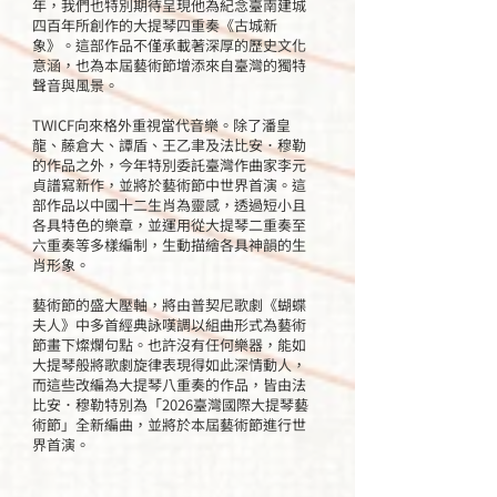
年，我們也特別期待呈現他為紀念臺南建城
四百年所創作的大提琴四重奏《古城新
象》。這部作品不僅承載著深厚的歷史文化
意涵，也為本屆藝術節增添來自臺灣的獨特
聲音與風景。
TWICF向來格外重視當代音樂。除了潘皇
龍、藤倉大、譚盾、王乙聿及法比安．穆勒
的作品之外，今年特別委託臺灣作曲家李元
貞譜寫新作，並將於藝術節中世界首演。這
部作品以中國十二生肖為靈感，透過短小且
各具特色的樂章，並運用從大提琴二重奏至
六重奏等多樣編制，生動描繪各具神韻的生
肖形象。
藝術節的盛大壓軸，將由普契尼歌劇《蝴蝶
夫人》中多首經典詠嘆調以組曲形式為藝術
節畫下燦爛句點。也許沒有任何樂器，能如
大提琴般將歌劇旋律表現得如此深情動人，
而這些改編為大提琴八重奏的作品，皆由法
比安．穆勒特別為「2026臺灣國際大提琴藝
術節」全新編曲，並將於本屆藝術節進行世
界首演。